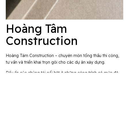
Hoàng Tâm
Construction
Hoàng Tâm Construction – chuyên môn tổng thầu thi công,
tư vấn và triển khai trọn gói cho các dự án xây dựng.
Dấu ấn của chúng tôi nổi bật ở những công trình có mức độ
yêu cầu cao về mỹ thuật, kỹ thuật và đặc biệt là khả năng ứng
dụng yếu tố khoa học tự nhiên vào không gian sống.
Châm ngôn “Uy tín làm nên sức mạnh thương hiệu”, chúng tôi
cam kết đạt mọi chỉ tiêu khi tiếp nhận đến bàn giao dự án.
Hoàng Tâm